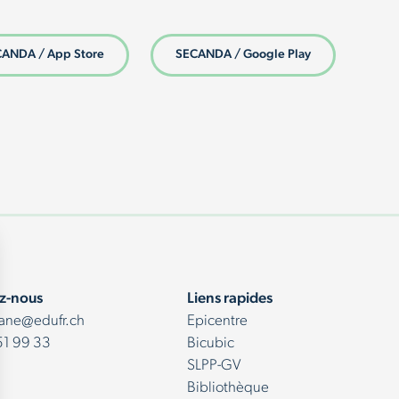
ANDA / App Store
SECANDA / Google Play
z-nous
Liens rapides
lane@edufr.ch
Epicentre
51 99 33
Bicubic
SLPP-GV
Bibliothèque