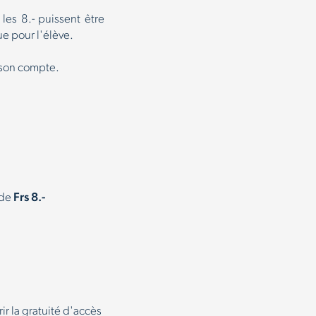
les 8.- puissent être
e pour l'élève.
r son compte.
 de
Frs 8.-
r la gratuité d'accès