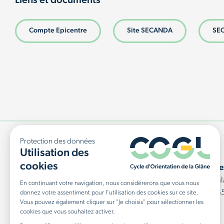
Liens et documents
Compte Epicentre
Site SECANDA
SEC
Cycle d'Orientation de la Glâne
Contacte
Rte d'Arruffens 17
secr.co.g
1680 Romont
+41 26 6
Voir sur la carte