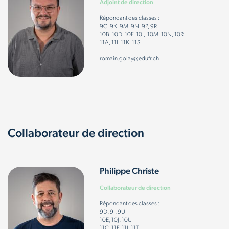
Adjoint de direction
Répondant des classes :
9C, 9K, 9M, 9N, 9P, 9R
10B, 10D, 10F, 10I, 10M, 10N, 10R
11A, 11I, 11K, 11S
romain.golay@edufr.ch
Collaborateur de direction
Philippe Christe
Collaborateur de direction
Répondant des classes :
9D, 9I, 9U
10E, 10J, 10U
11C, 11F, 11J, 11T