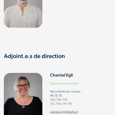
Adjoint.e.s de direction
Chantal Egli
Adjointe de direction
Répondante des classes :
9B, 9J, 9S,
10A, 10K, 10S
11D, 11N, 11P, 11R
chantal.egli@edufr.ch