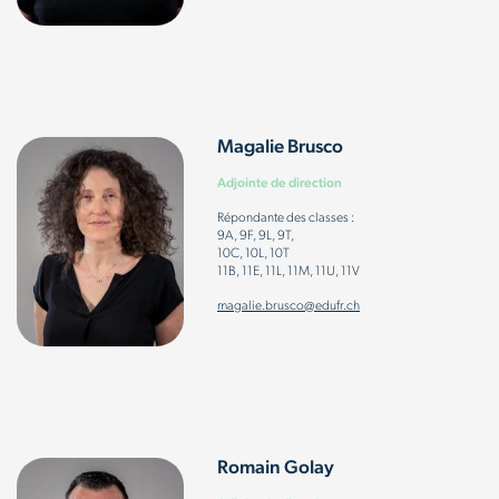
Magalie Brusco
Adjointe de direction
Répondante des classes :
9A, 9F, 9L, 9T,
10C, 10L, 10T
11B, 11E, 11L, 11M, 11U, 11V
magalie.brusco@edufr.ch
Romain Golay